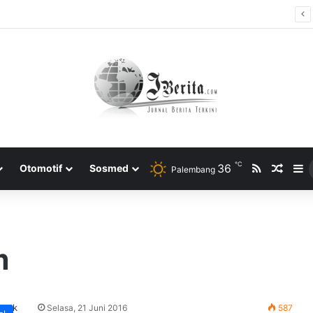
h Selama Bulan Puasa Ramadhan, Begini Penjelasannya.
℃
RSS
36
Rando
S
Otomotif
Sosmed
Palembang
m
Selasa, 21 Juni 2016
587