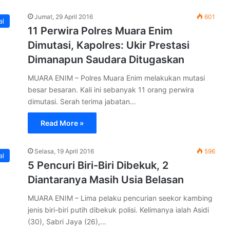
Jumat, 29 April 2016
601
al
11 Perwira Polres Muara Enim
Dimutasi, Kapolres: Ukir Prestasi
Dimanapun Saudara Ditugaskan
MUARA ENIM – Polres Muara Enim melakukan mutasi
besar besaran. Kali ini sebanyak 11 orang perwira
dimutasi. Serah terima jabatan…
Read More »
Selasa, 19 April 2016
596
al
5 Pencuri Biri-Biri Dibekuk, 2
Diantaranya Masih Usia Belasan
MUARA ENIM – Lima pelaku pencurian seekor kambing
jenis biri-biri putih dibekuk polisi. Kelimanya ialah Asidi
(30), Sabri Jaya (26),…