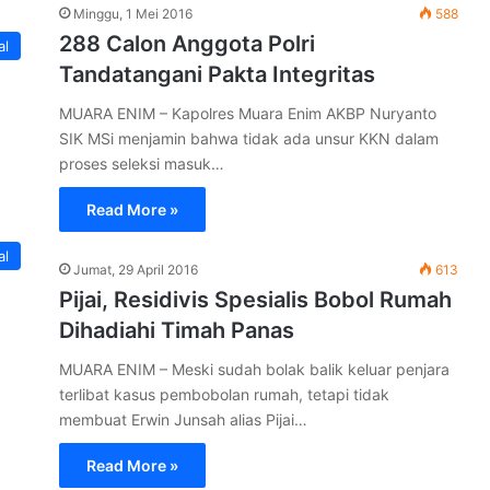
Minggu, 1 Mei 2016
588
288 Calon Anggota Polri
al
Tandatangani Pakta Integritas
MUARA ENIM – Kapolres Muara Enim AKBP Nuryanto
SIK MSi menjamin bahwa tidak ada unsur KKN dalam
proses seleksi masuk…
Read More »
al
Jumat, 29 April 2016
613
Pijai, Residivis Spesialis Bobol Rumah
Dihadiahi Timah Panas
MUARA ENIM – Meski sudah bolak balik keluar penjara
terlibat kasus pembobolan rumah, tetapi tidak
membuat Erwin Junsah alias Pijai…
Read More »