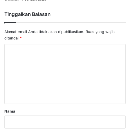
Tinggalkan Balasan
Alamat email Anda tidak akan dipublikasikan.
Ruas yang wajib
ditandai
*
K
o
m
e
n
t
a
r
Nama
*