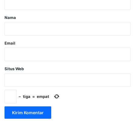
a
r
Nama
*
Email
Situs Web
−
tiga
=
empat