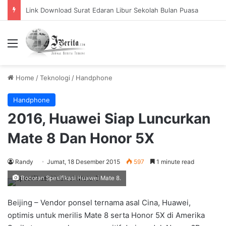
Pemerintah Tetapkan Cuti Bersama 2025, Catat! ini Tanggalnya
Menu
Home
/
Teknologi
/
Handphone
Handphone
2016, Huawei Siap Luncurkan
Mate 8 Dan Honor 5X
Randy
Jumat, 18 Desember 2015
597
1 minute read
Bocoran Spesifikasi Huawei Mate 8.
Beijing – Vendor ponsel ternama asal Cina, Huawei,
optimis untuk merilis Mate 8 serta Honor 5X di Amerika