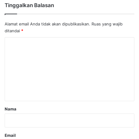
Tinggalkan Balasan
Alamat email Anda tidak akan dipublikasikan.
Ruas yang wajib
ditandai
*
K
o
m
e
n
t
a
r
Nama
*
Email