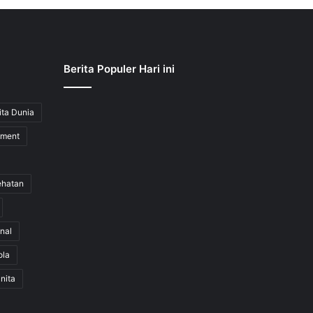
Berita Populer Hari ini
ita Dunia
nment
ehatan
nal
ola
nita