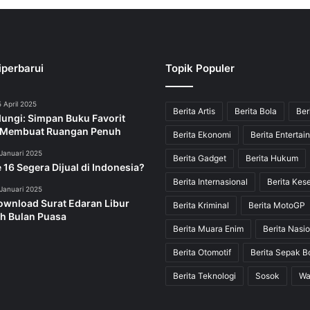
iperbarui
Topik Populer
 April 2025
Berita Artis
Berita Bola
Ber
dungi: Simpan Buku Favorit
 Membuat Ruangan Penuh
Berita Ekonomi
Berita Entertai
Januari 2025
Berita Gadget
Berita Hukum
 16 Segera Dijual di Indonesia?
Berita Internasional
Berita Kes
Januari 2025
ownload Surat Edaran Libur
Berita Kriminal
Berita MotoGP
h Bulan Puasa
Berita Muara Enim
Berita Nasio
Berita Otomotif
Berita Sepak B
Berita Teknologi
Sosok
Wa