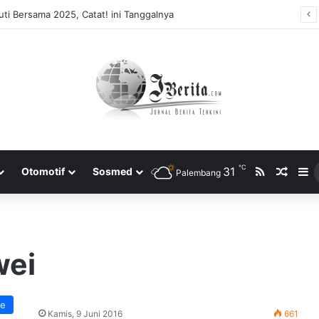
ti Bersama 2025, Catat! ini Tanggalnya
℃
RSS
31
Rando
S
Otomotif
Sosmed
Palembang
wei
e
Kamis, 9 Juni 2016
661