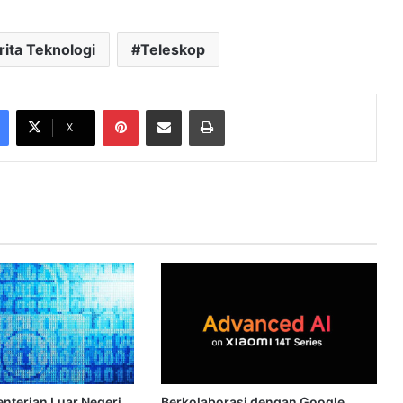
rita Teknologi
Teleskop
Pinterest
Share via Email
Print
X
nterian Luar Negeri
Berkolaborasi dengan Google,