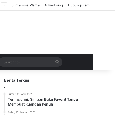
Jurnalisme Warga
Advertising
Hubungi Kami
m Article
idebar
Search
for
Berita Terkini
Jumat, 25 April 2025
Terlindungi: Simpan Buku Favorit Tanpa
Membuat Ruangan Penuh
Rabu, 22 Januari 2025