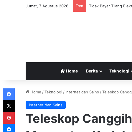
Jumat, 7 Agustus 2026
Tren
Home
Berita
Teknologi
Facebook
Home
/
Teknologi
/
Internet dan Sains
/
Teleskop Cangg
X
Internet dan Sains
Pinterest
Teleskop Canggih
Messenger