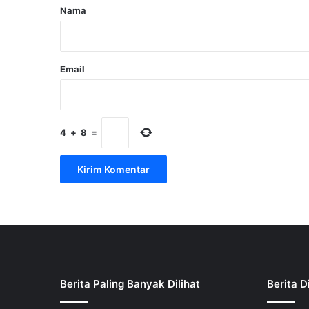
r
Nama
*
Email
4
+
8
=
Berita Paling Banyak Dilihat
Berita D