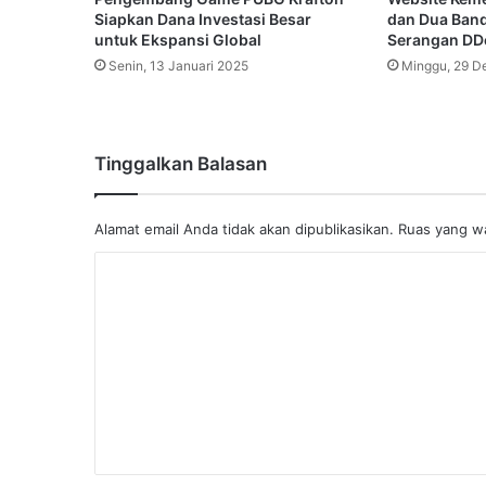
Siapkan Dana Investasi Besar
dan Dua Banda
untuk Ekspansi Global
Serangan DDo
Senin, 13 Januari 2025
Minggu, 29 D
Tinggalkan Balasan
Alamat email Anda tidak akan dipublikasikan.
Ruas yang wa
K
o
m
e
n
t
a