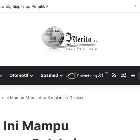
Tidak Bayar Tilang Elektronik, Siap-siap Pemilik Kendaraan Tidak Bisa Melakukan Perpanjangan STNK
℃
RSS
31
Rando
S
Otomotif
Sosmed
Palembang
ih Ini Mampu Memantau Kedalaman Galaksi
 Ini Mampu