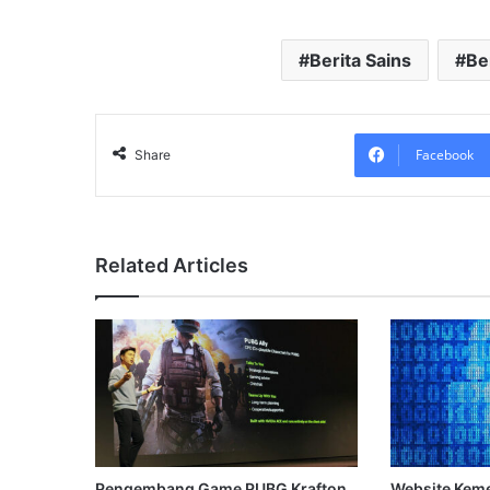
Berita Sains
Be
Facebook
Share
Related Articles
Pengembang Game PUBG Krafton
Website Keme