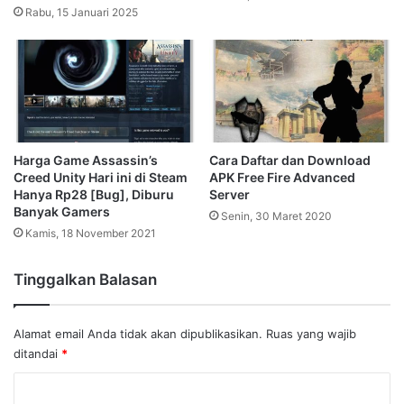
Rabu, 15 Januari 2025
Harga Game Assassin’s
Cara Daftar dan Download
Creed Unity Hari ini di Steam
APK Free Fire Advanced
Hanya Rp28 [Bug], Diburu
Server
Banyak Gamers
Senin, 30 Maret 2020
Kamis, 18 November 2021
Tinggalkan Balasan
Alamat email Anda tidak akan dipublikasikan.
Ruas yang wajib
ditandai
*
K