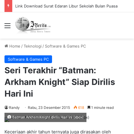
Link Download Surat Edaran Libur Sekolah Bulan Puasa
Menu
Home
/
Teknologi
/
Software & Games PC
Software & Games PC
Seri Terakhir “Batman:
Arkham Knight” Siap Dirilis
Hari Ini
Randy
Rabu, 23 Desember 2015
618
1 minute read
Batman Arkham Knight dirilis Hari ini (xbox)
Keceriaan akhir tahun ternyata juga dirasakan oleh