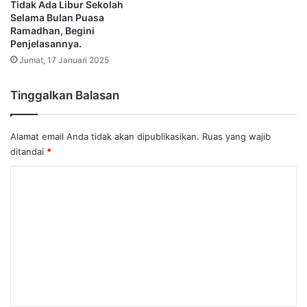
Tidak Ada Libur Sekolah
Selama Bulan Puasa
Ramadhan, Begini
Penjelasannya.
Jumat, 17 Januari 2025
Tinggalkan Balasan
Alamat email Anda tidak akan dipublikasikan.
Ruas yang wajib
ditandai
*
K
o
m
e
n
t
a