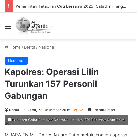
Pemerintah Tetapkan Cuti Bersama 2025, Catat! ini Tanggalnya
Menu
Home
/
Berita
/
Nasional
Nasional
Kapolres: Operasi Lilin
Turunkan 157 Personil
Gabungan
Ronal
Rabu, 23 Desember 2015
621
1 minute read
Upacara Gelar Pasukan Operasi Lilin Musi 2015 Polres Muara Enim
MUARA ENIM – Polres Muara Enim melaksanakan operasi