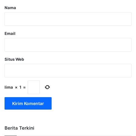
r
Nama
*
Email
Situs Web
lima
×
1
=
Berita Terkini