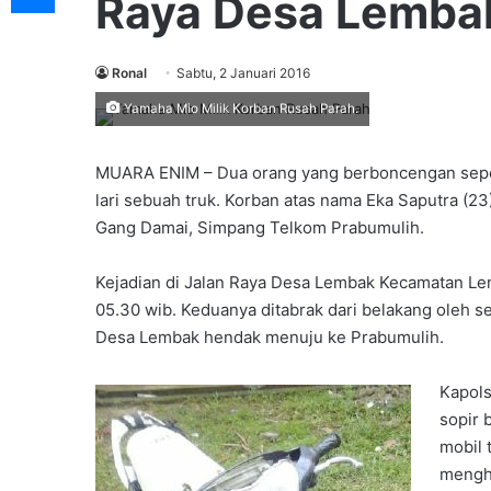
Raya Desa Lembak
Ronal
Sabtu, 2 Januari 2016
Yamaha Mio Milik Korban Rusah Parah.
MUARA ENIM – Dua orang yang berboncengan sepe
lari sebuah truk. Korban atas nama Eka Saputra (2
Gang Damai, Simpang Telkom Prabumulih.
Kejadian di Jalan Raya Desa Lembak Kecamatan Lem
05.30 wib. Keduanya ditabrak dari belakang oleh 
Desa Lembak hendak menuju ke Prabumulih.
Kapol
sopir 
mobil 
mengha