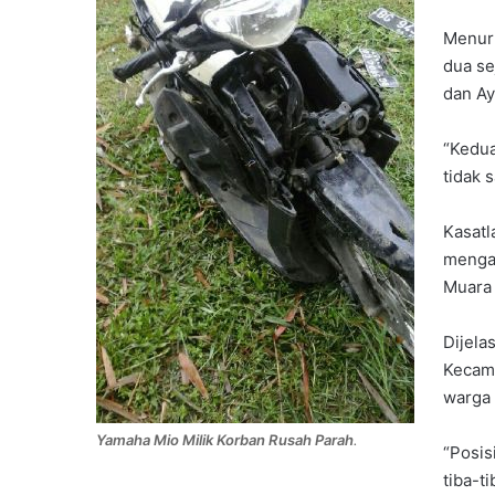
Menuru
dua se
dan Ay
“Kedua
tidak 
Kasatl
mengat
Muara 
Dijela
Kecama
warga 
Yamaha Mio Milik Korban Rusah Parah
.
“Posi
tiba-t