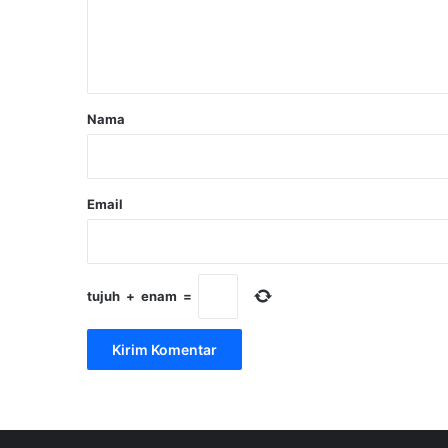
n
t
a
r
Nama
*
Email
tujuh
+
enam
=