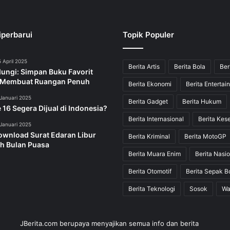
iperbarui
Topik Populer
 April 2025
Berita Artis
Berita Bola
Ber
dungi: Simpan Buku Favorit
 Membuat Ruangan Penuh
Berita Ekonomi
Berita Entertai
Januari 2025
Berita Gadget
Berita Hukum
 16 Segera Dijual di Indonesia?
Berita Internasional
Berita Kes
Januari 2025
ownload Surat Edaran Libur
Berita Kriminal
Berita MotoGP
h Bulan Puasa
Berita Muara Enim
Berita Nasio
Berita Otomotif
Berita Sepak B
Berita Teknologi
Sosok
Wa
JBerita.com berupaya menyajikan semua info dan berita