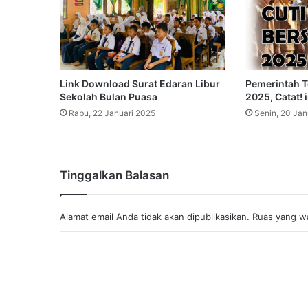
Link Download Surat Edaran Libur
Pemerintah T
Sekolah Bulan Puasa
2025, Catat! 
Rabu, 22 Januari 2025
Senin, 20 Jan
Tinggalkan Balasan
Alamat email Anda tidak akan dipublikasikan.
Ruas yang wa
K
o
m
e