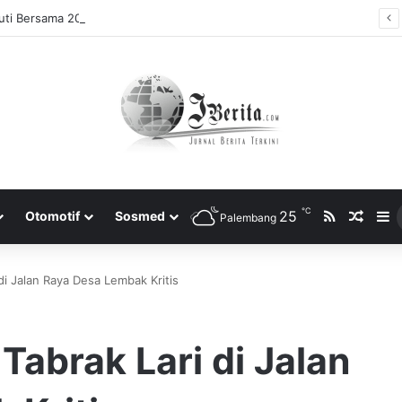
ti Bersama 2025, Catat! ini Tanggalnya
℃
RSS
25
Rando
S
Otomotif
Sosmed
Palembang
 di Jalan Raya Desa Lembak Kritis
Tabrak Lari di Jalan