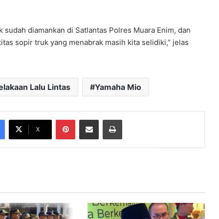
ak sudah diamankan di Satlantas Polres Muara Enim, dan
as sopir truk yang menabrak masih kita selidiki,” jelas
lakaan Lalu Lintas
Yamaha Mio
Pinterest
Share via Email
Print
X