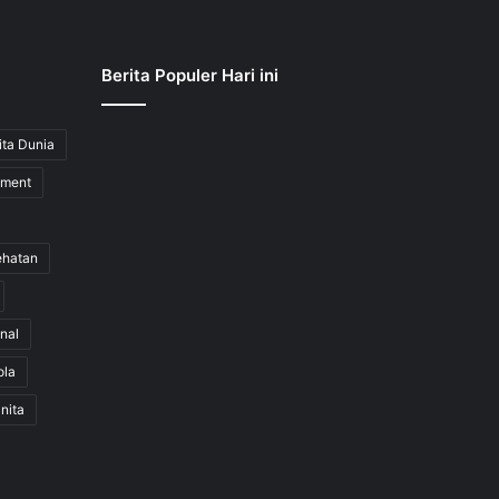
Berita Populer Hari ini
ita Dunia
nment
ehatan
nal
ola
nita