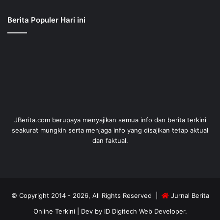
Berita Populer Hari ini
JBerita.com berupaya menyajikan semua info dan berita terkini
seakurat mungkin serta menjaga info yang disajikan tetap aktual
dan faktual.
© Copyright 2014 - 2026, All Rights Reserved |
Jurnal Berita
Online Terkini
| Dev by
ID Digitech Web Developer
.
Kebijakan Privasi
Sanggahan
Copyright
Kode Etik
Iklan
Hubungi Kami