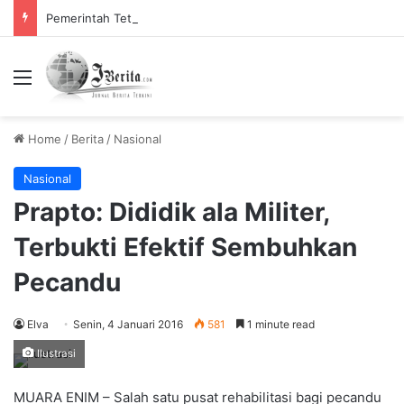
Pemerintah Tetapkan Cuti Bersama 2025, Catat! ini Tanggalnya
Menu
Home
/
Berita
/
Nasional
Nasional
Prapto: Dididik ala Militer,
Terbukti Efektif Sembuhkan
Pecandu
Elva
Senin, 4 Januari 2016
581
1 minute read
Ilustrasi
MUARA ENIM – Salah satu pusat rehabilitasi bagi pecandu