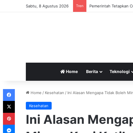
Sabtu, 8 Agustus 2026
Tren
Pemerintah Tetapkan Cu
Home
Berita
Teknologi
Facebook
Home
/
Kesehatan
/
Ini Alasan Mengapa Tidak Boleh Mi
X
Kesehatan
Pinterest
Ini Alasan Menga
Messenger