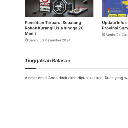
Penelitian Terbaru: Sebatang
Update Inform
Rokok Kurangi Usia hingga 20
Provinsi Sum
Menit
Senin, 24 Ok
Senin, 30 Desember 2024
Tinggalkan Balasan
Alamat email Anda tidak akan dipublikasikan.
Ruas yang wa
K
o
m
e
n