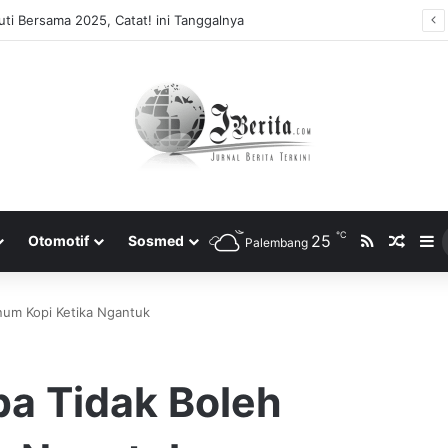
ti Bersama 2025, Catat! ini Tanggalnya
℃
RSS
25
Rando
S
Otomotif
Sosmed
Palembang
num Kopi Ketika Ngantuk
pa Tidak Boleh