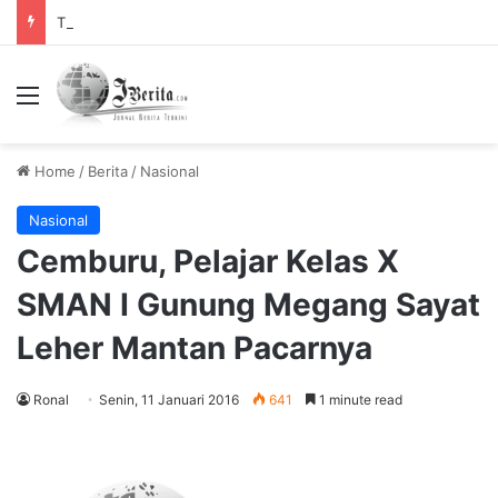
Tidak Bayar Tilang Elektronik, Siap-siap Pemilik Kendaraan Tidak Bisa Melakukan Perpanjangan STNK
Menu
Home
/
Berita
/
Nasional
Nasional
Cemburu, Pelajar Kelas X
SMAN I Gunung Megang Sayat
Leher Mantan Pacarnya
Ronal
Senin, 11 Januari 2016
641
1 minute read