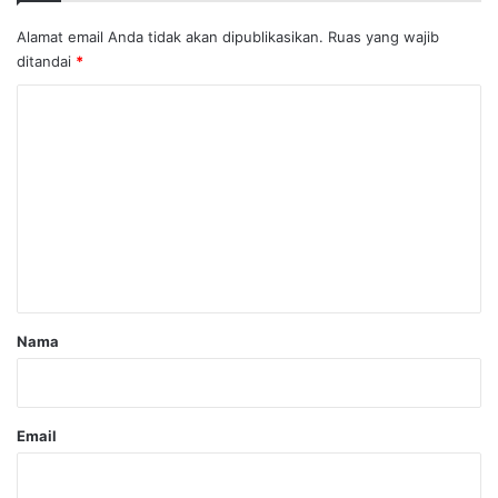
Alamat email Anda tidak akan dipublikasikan.
Ruas yang wajib
ditandai
*
K
o
m
e
n
t
a
r
Nama
*
Email