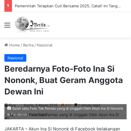
Pemerintah Tetapkan Cuti Bersama 2025, Catat! ini Tanggalnya
Menu
Home
/
Berita
/
Nasional
Nasional
Beredarnya Foto-Foto Ina Si
Nononk, Buat Geram Anggota
Dewan Ini
Elva
Kamis, 3 Maret 2016
612
1 minute read
Salah satu Foto Tak Pantas yang di Unggah Oleh Akun Ina Si Nononk
di Facebook.
JAKARTA – Akun Ina Si Nononk di Facebook belakangan