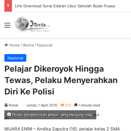
Pemerintah Tetapkan Cuti Bersama 2025, Catat! ini Tanggalnya
Menu
Home
/
Berita
/
Nasional
Nasional
Pelajar Dikeroyok Hingga
Tewas, Pelaku Menyerahkan
Diri Ke Polisi
Ronal
Jumat, 1 April 2016
672
1 minute read
Pelaku pengeroyokan pelajar yang berujung maut.
MUARA ENIM – Andika Saputra (16), pelajar kelas 2 SMA