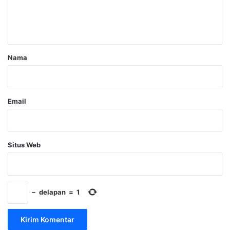
n
t
a
r
Nama
*
Email
Situs Web
−
delapan
=
1