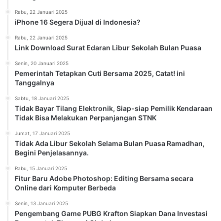
Rabu, 22 Januari 2025
iPhone 16 Segera Dijual di Indonesia?
Rabu, 22 Januari 2025
Link Download Surat Edaran Libur Sekolah Bulan Puasa
Senin, 20 Januari 2025
Pemerintah Tetapkan Cuti Bersama 2025, Catat! ini
Tanggalnya
Sabtu, 18 Januari 2025
Tidak Bayar Tilang Elektronik, Siap-siap Pemilik Kendaraan
Tidak Bisa Melakukan Perpanjangan STNK
Jumat, 17 Januari 2025
Tidak Ada Libur Sekolah Selama Bulan Puasa Ramadhan,
Begini Penjelasannya.
Rabu, 15 Januari 2025
Fitur Baru Adobe Photoshop: Editing Bersama secara
Online dari Komputer Berbeda
Senin, 13 Januari 2025
Pengembang Game PUBG Krafton Siapkan Dana Investasi