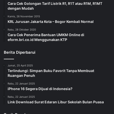
Cara Cek Golongan Tarif Listrik R1, R1T atau R1M, R1MT
dengan Mudah
Kamis, 26 November 2015
KRL Jurusan Jakarta Kota – Bogor Kembali Normal
Rabu, 28 Oktober 2020
Cara Cek Penerima Bantuan UMKM Online di
eform.bri.co.id Menggunakan KTP
Berita Diperbarui
Jumat, 25 April 2025
Terlindungi: Simpan Buku Favorit Tanpa Membuat
Ruangan Penuh
Rabu, 22 Januari 2025
iPhone 16 Segera Dijual di Indonesia?
Rabu, 22 Januari 2025
Link Download Surat Edaran Libur Sekolah Bulan Puasa