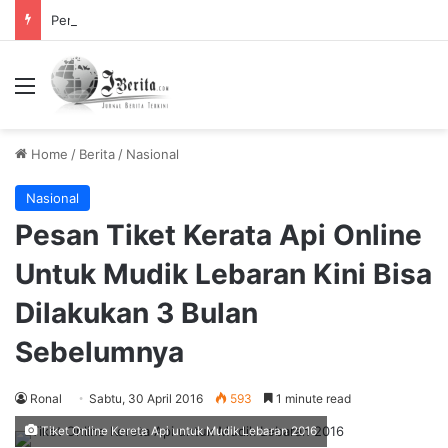
Pemerintah Tetapkan Cuti Bersama 2025, Catat! ini Tanggalnya
Menu
Home
/
Berita
/
Nasional
Nasional
Pesan Tiket Kerata Api Online
Untuk Mudik Lebaran Kini Bisa
Dilakukan 3 Bulan
Sebelumnya
Ronal
Sabtu, 30 April 2016
593
1 minute read
Tiket Online Kereta Api untuk Mudik Lebaran 2016