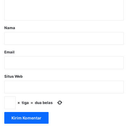
n
t
a
r
Nama
*
Email
Situs Web
×
tiga
=
dua belas