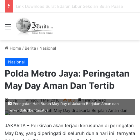
Pemerintah Tetapkan Cuti Bersama 2025, Catat! ini Tanggalnya
Menu
Home
/
Berita
/
Nasional
Nasional
Polda Metro Jaya: Peringatan
May Day Aman Dan Tertib
Elva
Minggu, 1 Mei 2016
608
1 minute read
Peringatan Hari Buruh May Day di Jakarta Berjalan Aman dan
Terkendali. (beritasatu)
JAKARTA – Perkiraan akan terjadi kerusuhan di peringatan
May Day, yang diperingati di seluruh dunia hari ini, ternyata