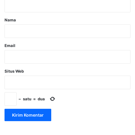
a
r
Nama
*
Email
Situs Web
−
satu
=
dua