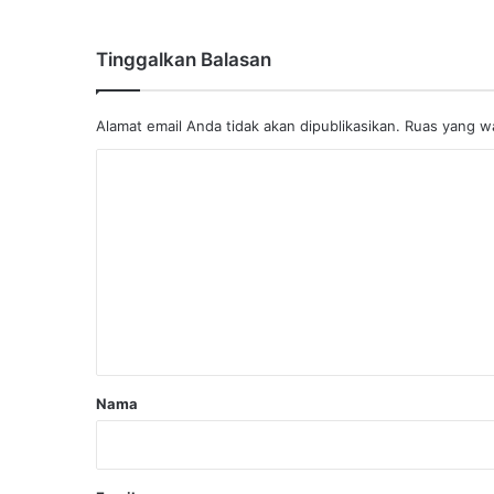
Tinggalkan Balasan
Alamat email Anda tidak akan dipublikasikan.
Ruas yang wa
K
o
m
e
n
t
a
r
Nama
*