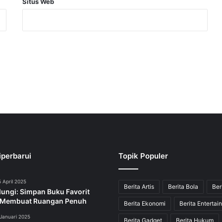
Situs Web
iperbarui
Topik Populer
 April 2025
Berita Artis
Berita Bola
Ber
dungi: Simpan Buku Favorit
 Membuat Ruangan Penuh
Berita Ekonomi
Berita Entertai
Januari 2025
Berita Gadget
Berita Hukum