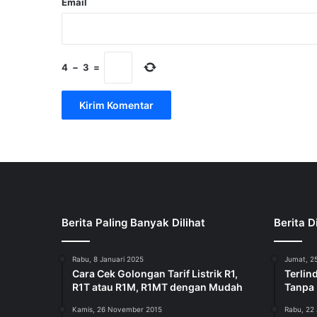
Email
4
−
3
=
Berita Paling Banyak Dilihat
Berita D
Rabu, 8 Januari 2025
Jumat, 25
Cara Cek Golongan Tarif Listrik R1,
Terlin
R1T atau R1M, R1MT dengan Mudah
Tanpa
Kamis, 26 November 2015
Rabu, 22 