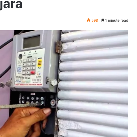
jara
598
1 minute read