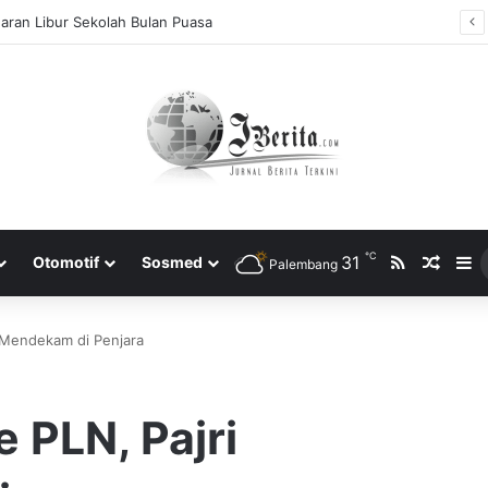
aran Libur Sekolah Bulan Puasa
℃
RSS
31
Rando
S
Otomotif
Sosmed
Palembang
 Mendekam di Penjara
 PLN, Pajri