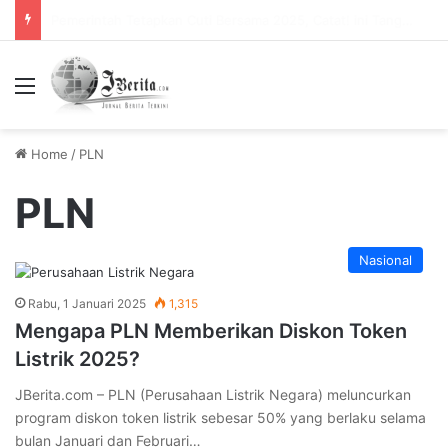
Tidak Bayar Tilang Elektronik, Siap-siap Pemilik Kendaraan Tidak Bisa Melakukan Perpanjangan STNK
Menu
Home
/
PLN
PLN
Nasional
Rabu, 1 Januari 2025
1,315
Mengapa PLN Memberikan Diskon Token
Listrik 2025?
JBerita.com – PLN (Perusahaan Listrik Negara) meluncurkan
program diskon token listrik sebesar 50% yang berlaku selama
bulan Januari dan Februari…