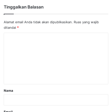
Tinggalkan Balasan
Alamat email Anda tidak akan dipublikasikan.
Ruas yang wajib
ditandai
*
K
o
m
e
n
t
a
r
Nama
*
Email