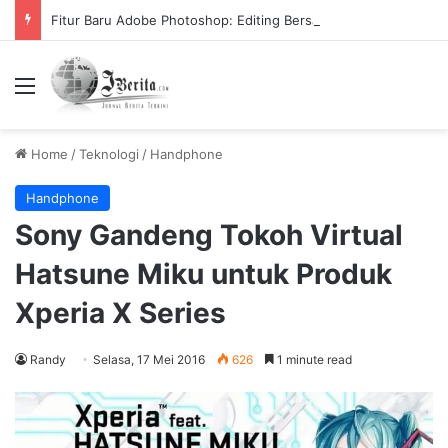
Fitur Baru Adobe Photoshop: Editing Bersama secara Online dari Komputer Berbeda
Menu
Home
/
Teknologi
/
Handphone
Handphone
Sony Gandeng Tokoh Virtual
Hatsune Miku untuk Produk
Xperia X Series
Randy
Selasa, 17 Mei 2016
626
1 minute read