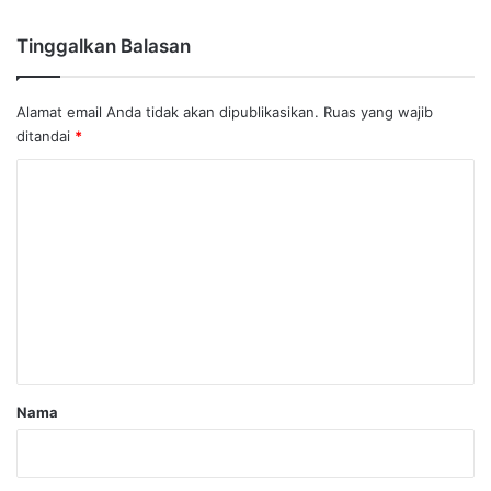
Tinggalkan Balasan
Alamat email Anda tidak akan dipublikasikan.
Ruas yang wajib
ditandai
*
K
o
m
e
n
t
a
r
Nama
*