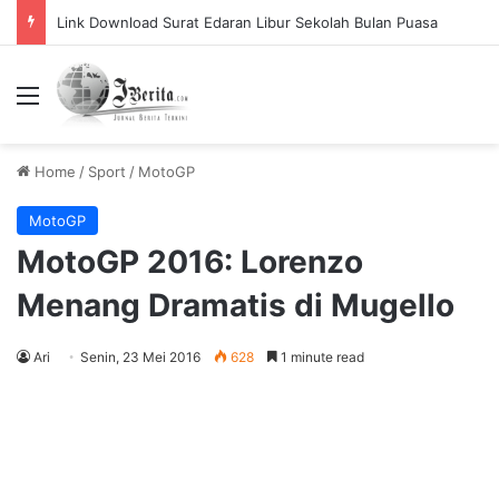
Link Download Surat Edaran Libur Sekolah Bulan Puasa
Menu
Home
/
Sport
/
MotoGP
MotoGP
MotoGP 2016: Lorenzo
Menang Dramatis di Mugello
Ari
Senin, 23 Mei 2016
628
1 minute read