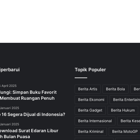
iperbarui
Topik Populer
 April 2025
Berita Artis
Berita Bola
Ber
dungi: Simpan Buku Favorit
 Membuat Ruangan Penuh
Berita Ekonomi
Berita Entertai
Januari 2025
Berita Gadget
Berita Hukum
 16 Segera Dijual di Indonesia?
Berita Internasional
Berita Kes
Januari 2025
ownload Surat Edaran Libur
Berita Kriminal
Berita MotoGP
h Bulan Puasa