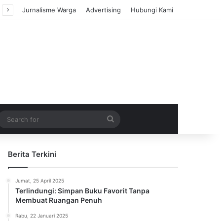
Jurnalisme Warga
Advertising
Hubungi Kami
m Article
idebar
Search
for
Berita Terkini
Jumat, 25 April 2025
Terlindungi: Simpan Buku Favorit Tanpa
Membuat Ruangan Penuh
Rabu, 22 Januari 2025