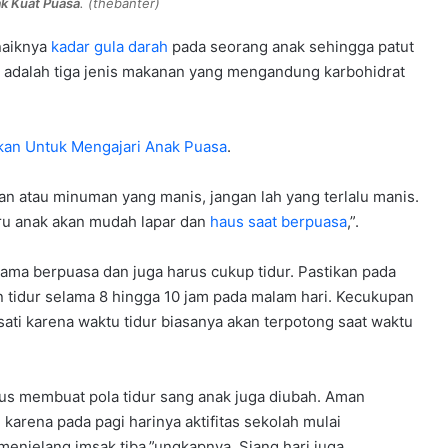
k Kuat Puasa
. (thebanter)
naiknya
kadar gula darah
pada seorang anak sehingga patut
 adalah tiga jenis makanan yang mengandung karbohidrat
kan Untuk Mengajari Anak Puasa
.
 atau minuman yang manis, jangan lah yang terlalu manis.
stru anak akan mudah lapar dan
haus saat berpuasa
,”.
ama berpuasa dan juga harus cukup tidur. Pastikan pada
an tidur selama 8 hingga 10 jam pada malam hari. Kecukupan
ati karena waktu tidur biasanya akan terpotong saat waktu
rus membuat pola tidur sang anak juga diubah. Aman
 karena pada pagi harinya aktifitas sekolah mulai
menjelang imsak tiba,”ungkapnya. Siang hari juga