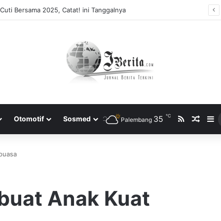
Cuti Bersama 2025, Catat! ini Tanggalnya
℃
RSS
35
Rando
S
Otomotif
Sosmed
Palembang
puasa
uat Anak Kuat