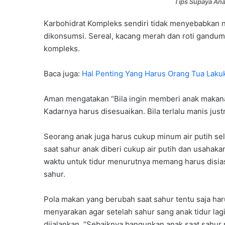
Tips Supaya Ana
Karbohidrat Kompleks sendiri tidak menyebabkan 
dikonsumsi. Sereal, kacang merah dan roti gandum
kompleks.
Baca juga:
Hal Penting Yang Harus Orang Tua Laku
Aman mengatakan “Bila ingin memberi anak makanan
Kadarnya harus disesuaikan. Bila terlalu manis ju
Seorang anak juga harus cukup minum air putih sel
saat sahur anak diberi cukup air putih dan usahak
waktu untuk tidur menurutnya memang harus disias
sahur.
Pola makan yang berubah saat sahur tentu saja ha
menyarakan agar setelah sahur sang anak tidur lagi
dijalankan. “Sebaiknya bangunkan anak saat sahur 