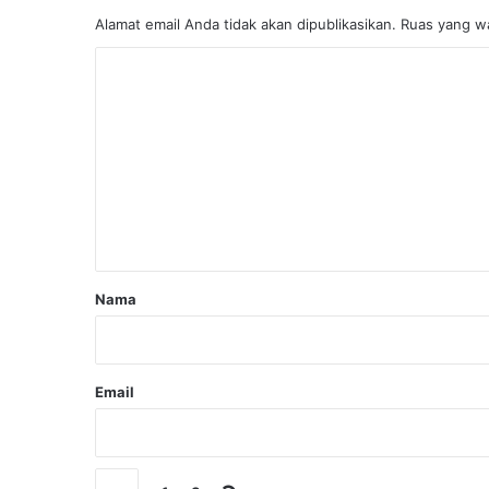
Alamat email Anda tidak akan dipublikasikan.
Ruas yang wa
K
o
m
e
n
t
a
r
Nama
*
Email