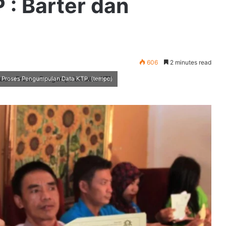
: Barter dan
606
2 minutes read
Proses Pengumpulan Data KTP. (tempo)