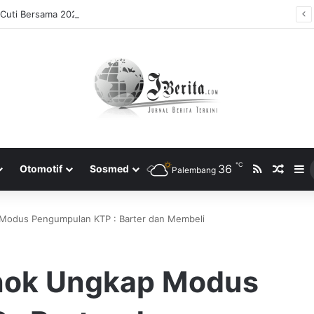
Cuti Bersama 2025, Catat! ini Tanggalnya
℃
RSS
36
Rando
S
Otomotif
Sosmed
Palembang
odus Pengumpulan KTP : Barter dan Membeli
hok Ungkap Modus