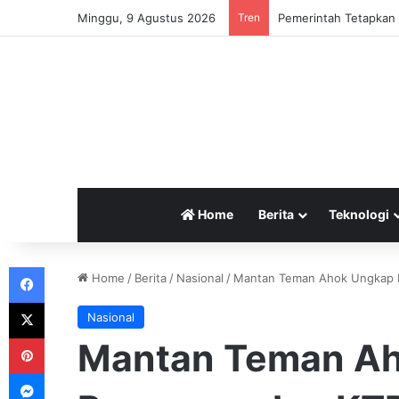
Minggu, 9 Agustus 2026
Tren
Pemerintah Tetapkan 
Home
Berita
Teknologi
Facebook
Home
/
Berita
/
Nasional
/
Mantan Teman Ahok Ungkap M
X
Nasional
Pinterest
Mantan Teman A
Messenger