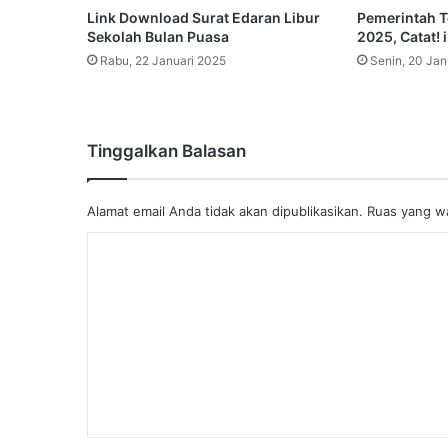
Link Download Surat Edaran Libur
Pemerintah T
Sekolah Bulan Puasa
2025, Catat! 
Rabu, 22 Januari 2025
Senin, 20 Jan
Tinggalkan Balasan
Alamat email Anda tidak akan dipublikasikan.
Ruas yang wa
K
o
m
e
n
t
a