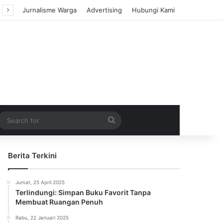
Jurnalisme Warga
Advertising
Hubungi Kami
m Article
idebar
Search
for
Berita Terkini
Jumat, 25 April 2025
Terlindungi: Simpan Buku Favorit Tanpa
Membuat Ruangan Penuh
Rabu, 22 Januari 2025