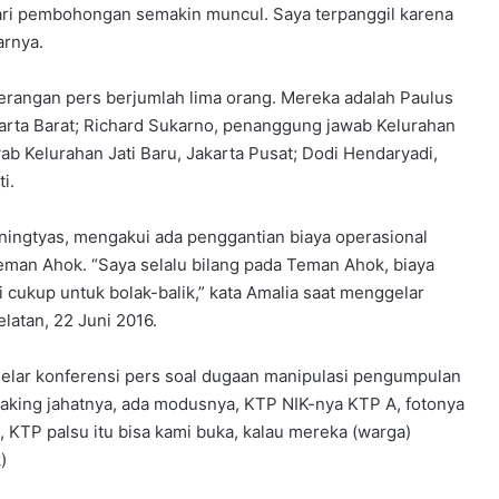
 hari pembohongan semakin muncul. Saya terpanggil karena
arnya.
angan pers berjumlah lima orang. Mereka adalah Paulus
rta Barat; Richard Sukarno, penanggung jawab Kelurahan
b Kelurahan Jati Baru, Jakarta Pusat; Dodi Hendaryadi,
i.
uningtyas, mengakui ada penggantian biaya operasional
man Ahok. “Saya selalu bilang pada Teman Ahok, biaya
i cukup untuk bolak-balik,” kata Amalia saat menggelar
latan, 22 Juni 2016.
gelar konferensi pers soal dugaan manipulasi pengumpulan
“Saking jahatnya, ada modusnya, KTP NIK-nya KTP A, fotonya
t, KTP palsu itu bisa kami buka, kalau mereka (warga)
)