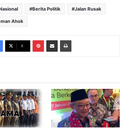
 Nasional
Berita Politik
Jalan Rusak
eman Ahok
Pinterest
Share via Email
Print
X