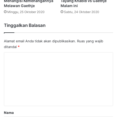
Menangisi Kemenangannya
Tayang Khabib vs Gaethje
Melawan Gaethje
Malam ini
Minggu, 25 Oktober 2020
Sabtu, 24 Oktober 2020
Tinggalkan Balasan
Alamat email Anda tidak akan dipublikasikan.
Ruas yang wajib
ditandai
*
K
o
m
e
n
t
a
r
Nama