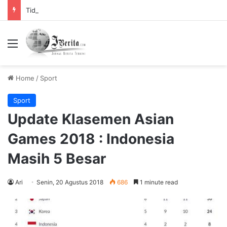
Tidak Bayar Tilang Elektronik, Siap-siap Pemilik Kendaraan Tidak Bisa Melakukan Perpanjangan STNK
Menu
Home
/
Sport
Sport
Update Klasemen Asian
Games 2018 : Indonesia
Masih 5 Besar
Ari
Senin, 20 Agustus 2018
686
1 minute read