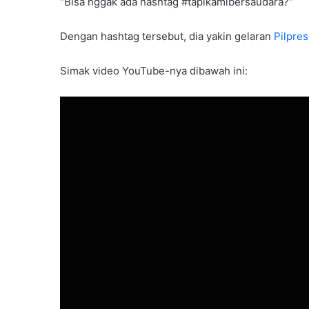
“Bisa nggak ada hashtag #tapikamibersaudara?”
Dengan hashtag tersebut, dia yakin gelaran
Pilpre
Simak video YouTube-nya dibawah ini: