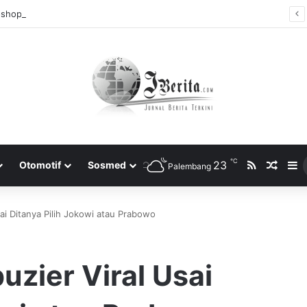
shop: Editing Bersama secara Online dari Komputer Berbeda
℃
RSS
23
Rando
S
Otomotif
Sosmed
Palembang
ai Ditanya Pilih Jokowi atau Prabowo
zier Viral Usai