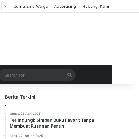
Jurnalisme Warga
Advertising
Hubungi Kami
m Article
idebar
Search
for
Berita Terkini
Jumat, 25 April 2025
Terlindungi: Simpan Buku Favorit Tanpa
Membuat Ruangan Penuh
Rabu, 22 Januari 2025