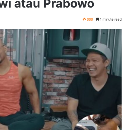
owi atau Prabowo
666
1 minute read