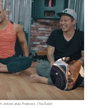
lih Jokowi atau Prabowo
. (YouTube)