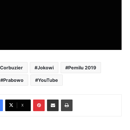
Corbuzier
Jokowi
Pemilu 2019
Prabowo
YouTube
Pinterest
Share via Email
Print
X