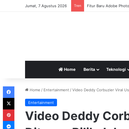
Jumat, 7 Agustus 2026
Tren
Fitur Baru Adobe Photo
Home
Berita
Teknologi
Facebook
Home
/
Entertainment
/
Video Deddy Corbuzier Viral Us
X
Entertainment
Pinterest
Video Deddy Corbu
Messenger