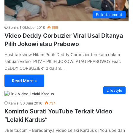
Entertainment
Senin, 1 Oktober 2018
666
Video Deddy Corbuzier Viral Usai Ditanya
Pilih Jokowi atau Prabowo
Host talkshow Hitam Putih Deddy Corbuzier terekam dalam
sebuah video “POV – PILIH JOKOWI ATAU PRABOWO? Feat.
DEDDY CORBUZIER” didalam…
Read More »
Lifestyle
Kamis, 30 Juni 2016
734
Kominfo Surati YouTube Terkait Video
“Lelaki Kardus”
JBerita.com – Beredarnya video Lelaki Kardus di YouTube dan