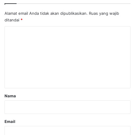
Alamat email Anda tidak akan dipublikasikan.
Ruas yang wajib
ditandai
*
K
o
m
e
n
t
a
r
Nama
*
Email