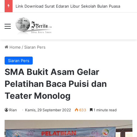
Pemerintah Tetapkan Cuti Bersama 2025, Catat! ini Tanggalnya
Menu
Home
/
Siaran Pers
Siaran Pers
SMA Bukit Asam Gelar
Pelatihan Baca Puisi dan
Teater Monolog
Rian
Kamis, 29 September 2022
633
1 minute read