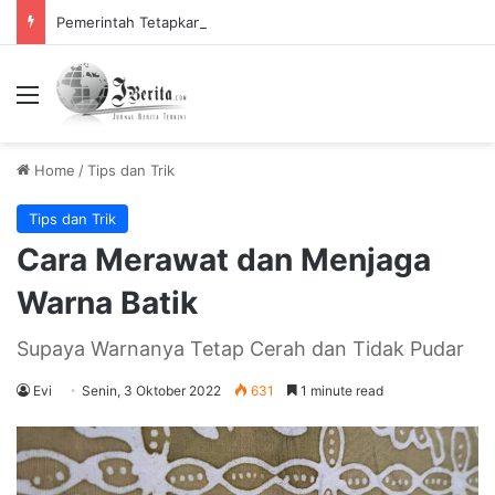
Pemerintah Tetapkan Cuti Bersama 2025, Catat! ini Tanggalnya
Menu
Home
/
Tips dan Trik
Tips dan Trik
Cara Merawat dan Menjaga
Warna Batik
Supaya Warnanya Tetap Cerah dan Tidak Pudar
Evi
Senin, 3 Oktober 2022
631
1 minute read