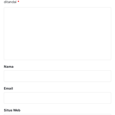
ditandai
*
K
o
m
e
n
t
a
r
Nama
*
Email
Situs Web