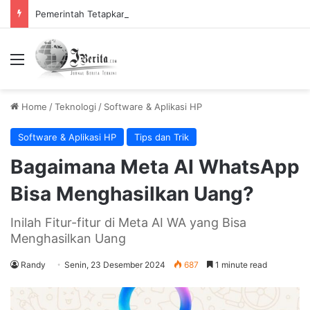
Pemerintah Tetapkan Cuti Bersama 2025, Catat! ini Tanggalnya
Menu
Home
/
Teknologi
/
Software & Aplikasi HP
Software & Aplikasi HP
Tips dan Trik
Bagaimana Meta AI WhatsApp
Bisa Menghasilkan Uang?
Inilah Fitur-fitur di Meta AI WA yang Bisa
Menghasilkan Uang
Randy
Senin, 23 Desember 2024
687
1 minute read