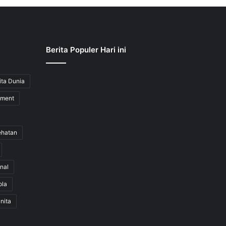
Berita Populer Hari ini
ita Dunia
nment
ehatan
nal
ola
nita