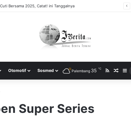
Cuti Bersama 2025, Catat! ini Tanggalnya
℃
RSS
35
Rando
S
Otomotif
Sosmed
Palembang
6
en Super Series