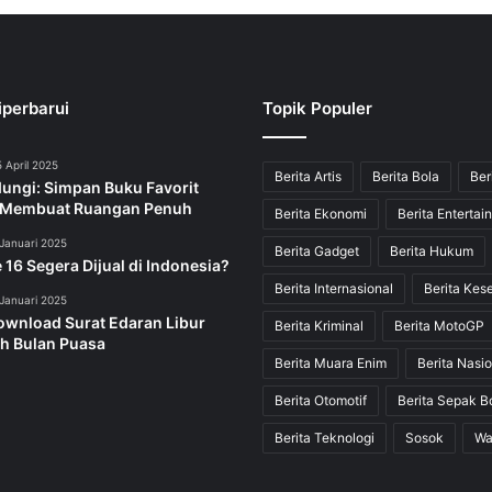
iperbarui
Topik Populer
 April 2025
Berita Artis
Berita Bola
Ber
dungi: Simpan Buku Favorit
 Membuat Ruangan Penuh
Berita Ekonomi
Berita Entertai
Januari 2025
Berita Gadget
Berita Hukum
 16 Segera Dijual di Indonesia?
Berita Internasional
Berita Kes
Januari 2025
ownload Surat Edaran Libur
Berita Kriminal
Berita MotoGP
h Bulan Puasa
Berita Muara Enim
Berita Nasio
Berita Otomotif
Berita Sepak B
Berita Teknologi
Sosok
Wa