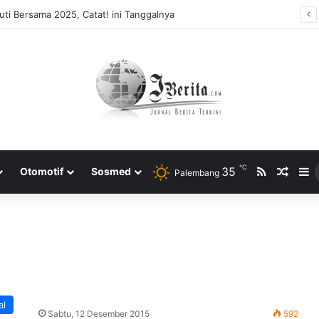
ti Bersama 2025, Catat! ini Tanggalnya
℃
RSS
35
Rando
S
Otomotif
Sosmed
Palembang
al
Sabtu, 12 Desember 2015
592