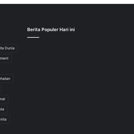
Berita Populer Hari ini
ita Dunia
nment
ehatan
nal
ola
nita