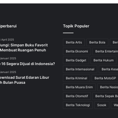
iperbarui
Topik Populer
 April 2025
Berita Artis
Berita Bola
Ber
dungi: Simpan Buku Favorit
 Membuat Ruangan Penuh
Berita Ekonomi
Berita Entertai
Januari 2025
Berita Gadget
Berita Hukum
 16 Segera Dijual di Indonesia?
Berita Internasional
Berita Kes
Januari 2025
ownload Surat Edaran Libur
Berita Kriminal
Berita MotoGP
h Bulan Puasa
Berita Muara Enim
Berita Nasio
Berita Otomotif
Berita Sepak B
Berita Teknologi
Sosok
Wa