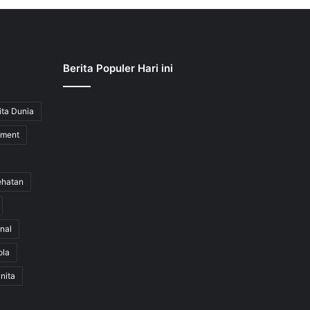
Berita Populer Hari ini
ita Dunia
nment
ehatan
nal
ola
nita