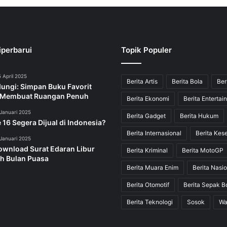
iperbarui
Topik Populer
 April 2025
Berita Artis
Berita Bola
Ber
dungi: Simpan Buku Favorit
 Membuat Ruangan Penuh
Berita Ekonomi
Berita Entertai
Januari 2025
Berita Gadget
Berita Hukum
 16 Segera Dijual di Indonesia?
Berita Internasional
Berita Kes
Januari 2025
ownload Surat Edaran Libur
Berita Kriminal
Berita MotoGP
h Bulan Puasa
Berita Muara Enim
Berita Nasio
Berita Otomotif
Berita Sepak B
Berita Teknologi
Sosok
Wa