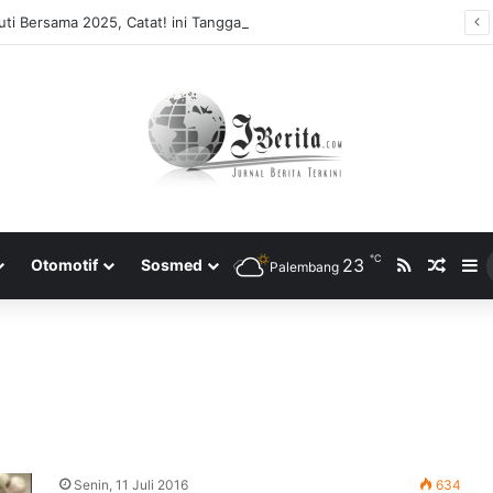
ti Bersama 2025, Catat! ini Tanggalnya
℃
RSS
23
Rando
S
Otomotif
Sosmed
Palembang
Senin, 11 Juli 2016
634