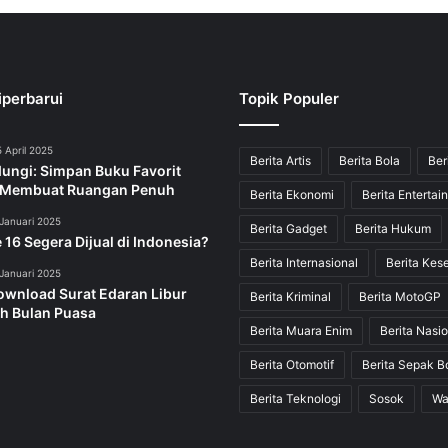
iperbarui
Topik Populer
 April 2025
Berita Artis
Berita Bola
Ber
dungi: Simpan Buku Favorit
 Membuat Ruangan Penuh
Berita Ekonomi
Berita Entertai
Januari 2025
Berita Gadget
Berita Hukum
 16 Segera Dijual di Indonesia?
Berita Internasional
Berita Kes
Januari 2025
ownload Surat Edaran Libur
Berita Kriminal
Berita MotoGP
h Bulan Puasa
Berita Muara Enim
Berita Nasio
Berita Otomotif
Berita Sepak B
Berita Teknologi
Sosok
Wa