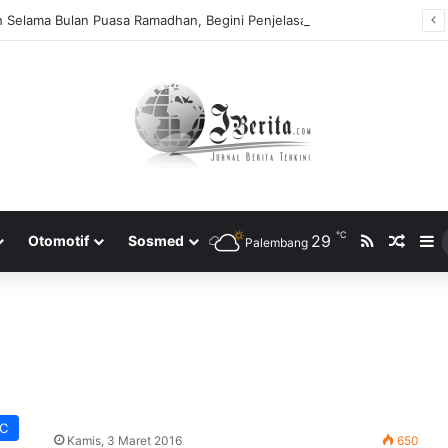
h Selama Bulan Puasa Ramadhan, Begini Penjelasannya.
℃
RSS
29
Rando
S
Otomotif
Sosmed
Palembang
PC
Kamis, 3 Maret 2016
650