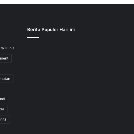
Berita Populer Hari ini
ita Dunia
nment
ehatan
nal
ola
nita