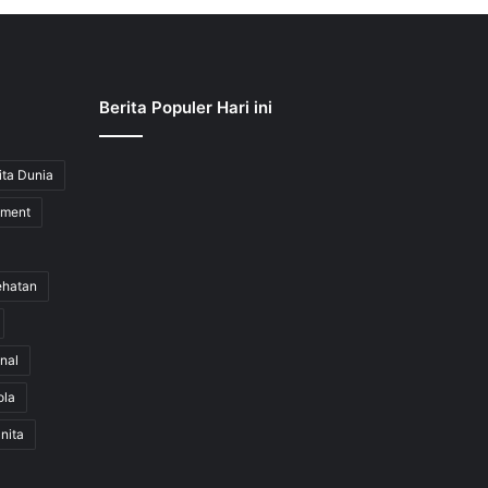
Berita Populer Hari ini
ita Dunia
nment
ehatan
nal
ola
nita