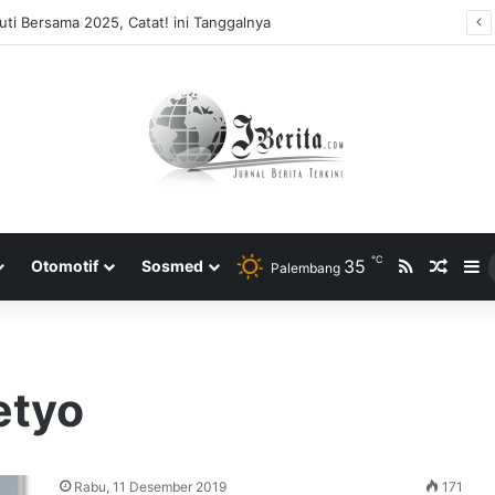
ti Bersama 2025, Catat! ini Tanggalnya
℃
RSS
35
Rando
S
Otomotif
Sosmed
Palembang
etyo
Rabu, 11 Desember 2019
171