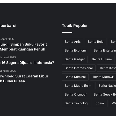
iperbarui
Topik Populer
 April 2025
Berita Artis
Berita Bola
Ber
dungi: Simpan Buku Favorit
 Membuat Ruangan Penuh
Berita Ekonomi
Berita Entertai
Januari 2025
Berita Gadget
Berita Hukum
 16 Segera Dijual di Indonesia?
Berita Internasional
Berita Kes
Januari 2025
ownload Surat Edaran Libur
Berita Kriminal
Berita MotoGP
h Bulan Puasa
Berita Muara Enim
Berita Nasio
Berita Otomotif
Berita Sepak B
Berita Teknologi
Sosok
Wa