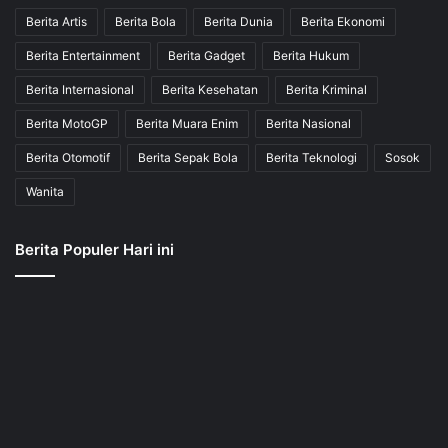
Berita Artis
Berita Bola
Berita Dunia
Berita Ekonomi
Berita Entertainment
Berita Gadget
Berita Hukum
Berita Internasional
Berita Kesehatan
Berita Kriminal
Berita MotoGP
Berita Muara Enim
Berita Nasional
Berita Otomotif
Berita Sepak Bola
Berita Teknologi
Sosok
Wanita
Berita Populer Hari ini
JBerita.com berupaya menyajikan semua info dan berita terkini
seakurat mungkin serta menjaga info yang disajikan tetap aktual