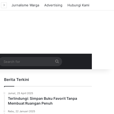
Jurnalisme Warga
Advertising
Hubungi Kami
m Article
idebar
Search
for
Berita Terkini
Jumat, 25 April 2025
Terlindungi: Simpan Buku Favorit Tanpa
Membuat Ruangan Penuh
Rabu, 22 Januari 2025