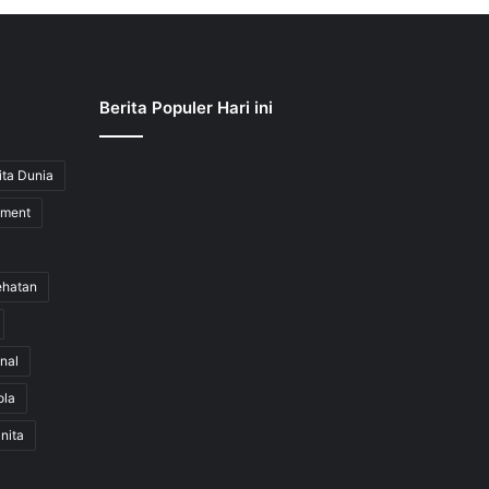
Berita Populer Hari ini
ita Dunia
nment
ehatan
nal
ola
nita