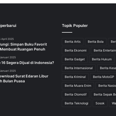
iperbarui
Topik Populer
 April 2025
Berita Artis
Berita Bola
Ber
dungi: Simpan Buku Favorit
 Membuat Ruangan Penuh
Berita Ekonomi
Berita Entertai
Januari 2025
Berita Gadget
Berita Hukum
 16 Segera Dijual di Indonesia?
Berita Internasional
Berita Kes
Januari 2025
ownload Surat Edaran Libur
Berita Kriminal
Berita MotoGP
h Bulan Puasa
Berita Muara Enim
Berita Nasio
Berita Otomotif
Berita Sepak B
Berita Teknologi
Sosok
Wa