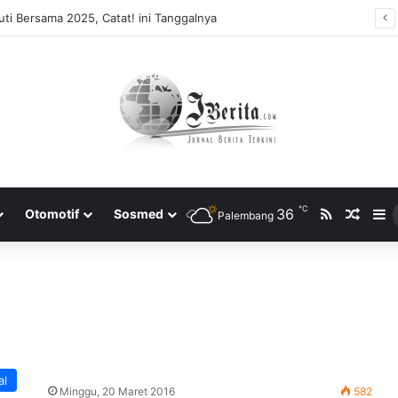
ti Bersama 2025, Catat! ini Tanggalnya
℃
RSS
36
Rando
S
Otomotif
Sosmed
Palembang
al
Minggu, 20 Maret 2016
582