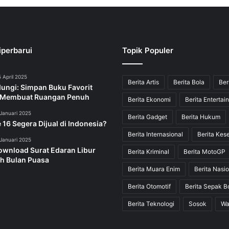
iperbarui
Topik Populer
 April 2025
Berita Artis
Berita Bola
Ber
dungi: Simpan Buku Favorit
 Membuat Ruangan Penuh
Berita Ekonomi
Berita Entertai
Januari 2025
Berita Gadget
Berita Hukum
 16 Segera Dijual di Indonesia?
Berita Internasional
Berita Kes
Januari 2025
ownload Surat Edaran Libur
Berita Kriminal
Berita MotoGP
h Bulan Puasa
Berita Muara Enim
Berita Nasio
Berita Otomotif
Berita Sepak B
Berita Teknologi
Sosok
Wa