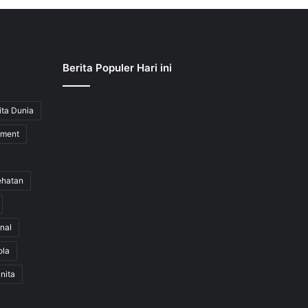
Berita Populer Hari ini
ita Dunia
nment
ehatan
nal
ola
nita