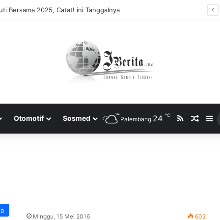
ti Bersama 2025, Catat! ini Tanggalnya
℃
RSS
24
Rando
S
Otomotif
Sosmed
Palembang
la
Minggu, 15 Mei 2016
602