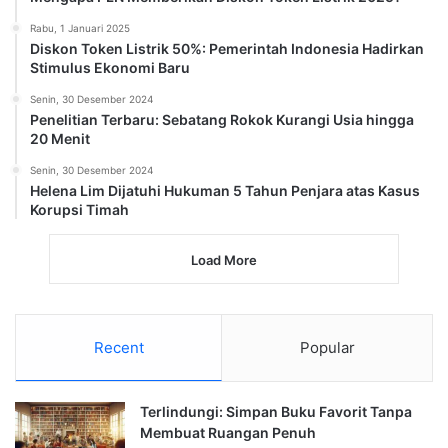
Rabu, 1 Januari 2025
Diskon Token Listrik 50%: Pemerintah Indonesia Hadirkan
Stimulus Ekonomi Baru
Senin, 30 Desember 2024
Penelitian Terbaru: Sebatang Rokok Kurangi Usia hingga
20 Menit
Senin, 30 Desember 2024
Helena Lim Dijatuhi Hukuman 5 Tahun Penjara atas Kasus
Korupsi Timah
Load More
Recent
Popular
Terlindungi: Simpan Buku Favorit Tanpa
Membuat Ruangan Penuh