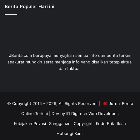
Berita Populer Hari ini
JBerita.com berupaya menyajikan semua info dan berita terkini
seakurat mungkin serta menjaga info yang disajikan tetap aktual
dan faktual.
© Copyright 2014 - 2026, All Rights Reserved |
Jurnal Berita
Online Terkini
| Dev by
ID Digitech Web Developer
.
Kebijakan Privasi
Sanggahan
Copyright
Kode Etik
Iklan
Hubungi Kami