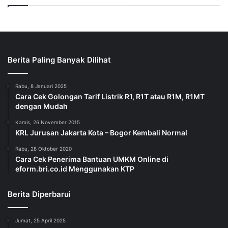
Berita Paling Banyak Dilihat
Rabu, 8 Januari 2025
Cara Cek Golongan Tarif Listrik R1, R1T atau R1M, R1MT
dengan Mudah
Kamis, 26 November 2015
KRL Jurusan Jakarta Kota – Bogor Kembali Normal
Rabu, 28 Oktober 2020
Cara Cek Penerima Bantuan UMKM Online di
eform.bri.co.id Menggunakan KTP
Berita Diperbarui
Jumat, 25 April 2025