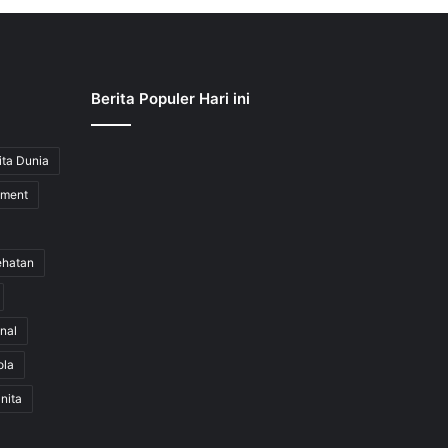
Berita Populer Hari ini
ita Dunia
nment
ehatan
nal
ola
nita