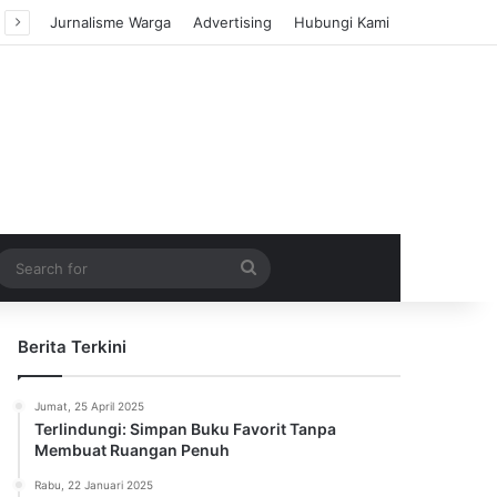
Jurnalisme Warga
Advertising
Hubungi Kami
m Article
idebar
Search
for
Berita Terkini
Jumat, 25 April 2025
Terlindungi: Simpan Buku Favorit Tanpa
Membuat Ruangan Penuh
Rabu, 22 Januari 2025