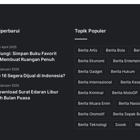
iperbarui
Topik Populer
 April 2025
Berita Artis
Berita Bola
Ber
dungi: Simpan Buku Favorit
 Membuat Ruangan Penuh
Berita Ekonomi
Berita Entertai
Januari 2025
Berita Gadget
Berita Hukum
 16 Segera Dijual di Indonesia?
Berita Internasional
Berita Kes
Januari 2025
ownload Surat Edaran Libur
Berita Kriminal
Berita MotoGP
h Bulan Puasa
Berita Muara Enim
Berita Nasio
Berita Otomotif
Berita Sepak B
Berita Teknologi
Sosok
Wa