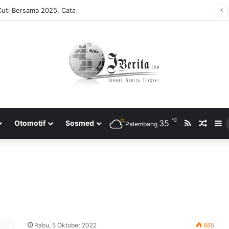
uti Bersama 2025, Catat! ini Tanggalnya
℃
RSS
35
Rando
S
Otomotif
Sosmed
Palembang
Rabu, 5 Oktober 2022
685