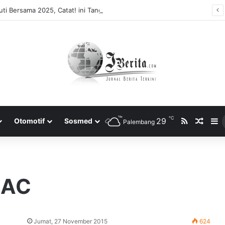
ti Bersama 2025, Catat! ini Tanggalnya
℃
RSS
29
Rando
S
Otomotif
Sosmed
Palembang
0AC
Jumat, 27 November 2015
624