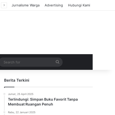
Jurnalisme Warga
Advertising
Hubungi Kami
m Article
idebar
Search
for
Berita Terkini
Jumat, 25 April 2025
Terlindungi: Simpan Buku Favorit Tanpa
Membuat Ruangan Penuh
Rabu, 22 Januari 2025