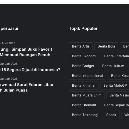
iperbarui
Topik Populer
 April 2025
Berita Artis
Berita Bola
Ber
dungi: Simpan Buku Favorit
 Membuat Ruangan Penuh
Berita Ekonomi
Berita Entertai
Januari 2025
Berita Gadget
Berita Hukum
 16 Segera Dijual di Indonesia?
Berita Internasional
Berita Kes
Januari 2025
ownload Surat Edaran Libur
Berita Kriminal
Berita MotoGP
h Bulan Puasa
Berita Muara Enim
Berita Nasio
Berita Otomotif
Berita Sepak B
Berita Teknologi
Sosok
Wa