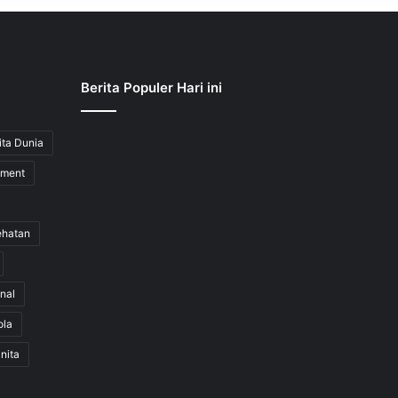
Berita Populer Hari ini
ita Dunia
nment
ehatan
nal
ola
nita