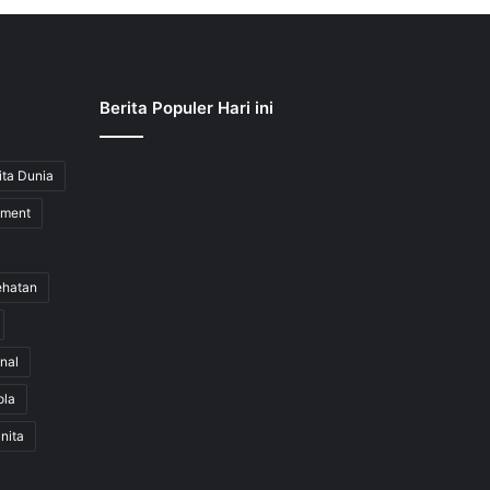
Berita Populer Hari ini
ita Dunia
nment
ehatan
nal
ola
nita