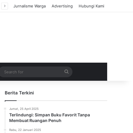
Jurnalisme Warga
Advertising
Hubungi Kami
m Article
idebar
Search
for
Berita Terkini
Jumat, 25 April 2025
Terlindungi: Simpan Buku Favorit Tanpa
Membuat Ruangan Penuh
Rabu, 22 Januari 2025