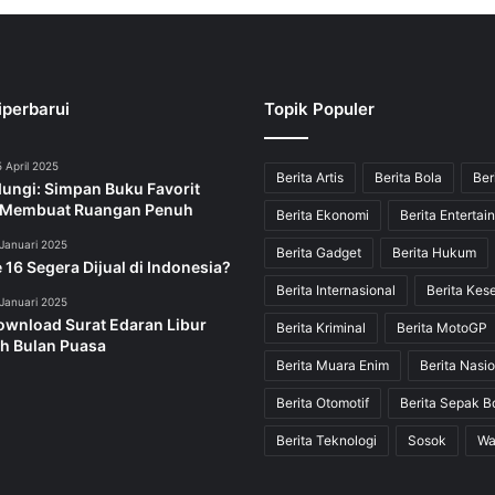
iperbarui
Topik Populer
 April 2025
Berita Artis
Berita Bola
Ber
dungi: Simpan Buku Favorit
 Membuat Ruangan Penuh
Berita Ekonomi
Berita Entertai
Januari 2025
Berita Gadget
Berita Hukum
 16 Segera Dijual di Indonesia?
Berita Internasional
Berita Kes
Januari 2025
ownload Surat Edaran Libur
Berita Kriminal
Berita MotoGP
h Bulan Puasa
Berita Muara Enim
Berita Nasio
Berita Otomotif
Berita Sepak B
Berita Teknologi
Sosok
Wa