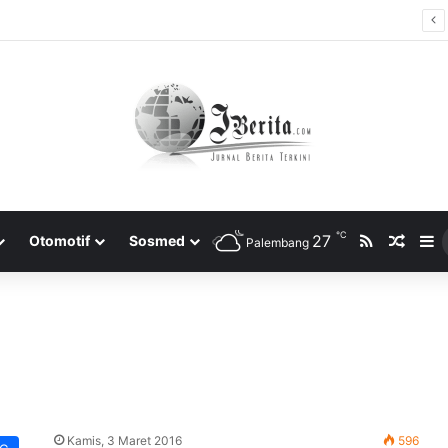
ti Bersama 2025, Catat! ini Tanggalnya
℃
RSS
27
Rando
S
Otomotif
Sosmed
Palembang
Kamis, 3 Maret 2016
596