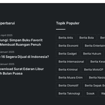
iperbarui
Topik Populer
 April 2025
Berita Artis
Berita Bola
Ber
dungi: Simpan Buku Favorit
 Membuat Ruangan Penuh
Berita Ekonomi
Berita Entertai
Januari 2025
Berita Gadget
Berita Hukum
 16 Segera Dijual di Indonesia?
Berita Internasional
Berita Kes
Januari 2025
ownload Surat Edaran Libur
Berita Kriminal
Berita MotoGP
h Bulan Puasa
Berita Muara Enim
Berita Nasio
Berita Otomotif
Berita Sepak B
Berita Teknologi
Sosok
Wa