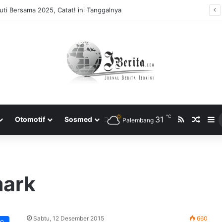
ti Bersama 2025, Catat! ini Tanggalnya
℃
RSS
31
Rando
S
Otomotif
Sosmed
Palembang
mark
Sabtu, 12 Desember 2015
660