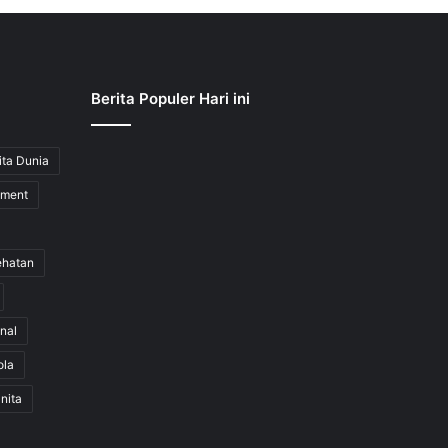
Berita Populer Hari ini
ita Dunia
nment
ehatan
nal
ola
nita