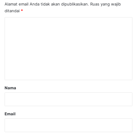
Alamat email Anda tidak akan dipublikasikan.
Ruas yang wajib
ditandai
*
K
o
m
e
n
t
a
r
Nama
*
Email