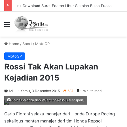
Link Download Surat Edaran Libur Sekolah Bulan Puasa
Menu
Home
/
Sport
/
MotoGP
MotoGP
Rossi Tak Akan Lupakan
Kejadian 2015
Ari
Kamis, 3 Desember 2015
587
1 minute read
Jorge Lorenzo dan Valentino Rossi. (autosport)
Carlo Fiorani selaku manajer dari Honda Europe Racing
sekaligus mantan manajer dari tim Honda Repsol