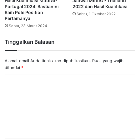
Hasil Kualifikasi MotoGP
Jadwal MotoGP Thailand
Portugal 2024: Bastianini
2022 dan Hasil Kualifikasi
Raih Pole Position
Sabtu, 1 Oktober 2022
Pertamanya
Sabtu, 23 Maret 2024
Tinggalkan Balasan
Alamat email Anda tidak akan dipublikasikan.
Ruas yang wajib
ditandai
*
K
o
m
e
n
t
a