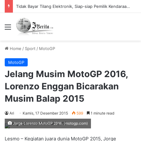
Tidak Bayar Tilang Elektronik, Siap-siap Pemilik Kendaraan Tidak Bisa Melakukan Perpanjangan STNK
Menu
Home
/
Sport
/
MotoGP
MotoGP
Jelang Musim MotoGP 2016,
Lorenzo Enggan Bicarakan
Musim Balap 2015
Ari
Kamis, 17 Desember 2015
599
1 minute read
Jorge Lorenzo MotoGP 2016. (motogp.com)
Lesmo – Kegiatan juara dunia MotoGP 2015, Jorge