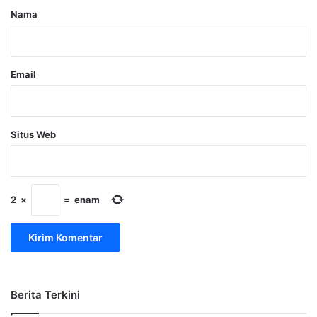
r
Nama
*
Email
Situs Web
2
×
=
enam
Berita Terkini