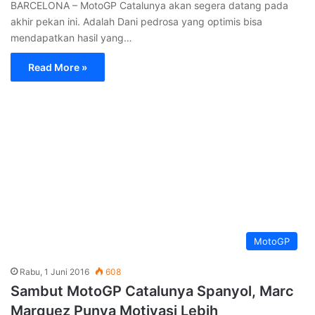
Read More »
MotoGP
Selasa, 24 Mei 2016
617
Hanya Finis Di Urutan Kedua Di Mugello,
Marquez Tak Menyesal
MUGELLO – Marc Marquez akhirnya harus mengakui
keunggulan Jorge Lorenzo pada balapan di Mugello beberapa