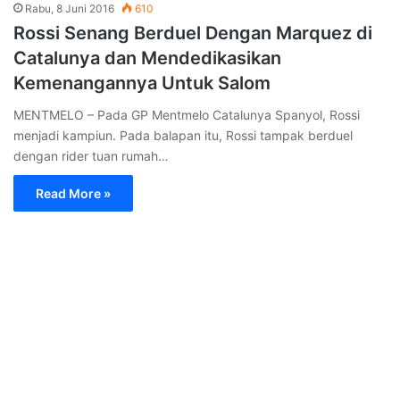
Read More »
MotoGP
Rabu, 8 Juni 2016
601
Lorenzo Marah Dengan Iannone Yang Tidak
Meminta Maaf Atas Insiden MotoGP
Catalunya
BARCELONA – Pada GP Catalunya Spanyol, Lorenzo tidak
berhasil menyelesaikan balapan karena tunggangannya
ditabrak oleh Iannone yang merupakan pembalap dari…
Read More »
MotoGP
Rabu, 8 Juni 2016
594
Marquez Raih Pole Position Di GP