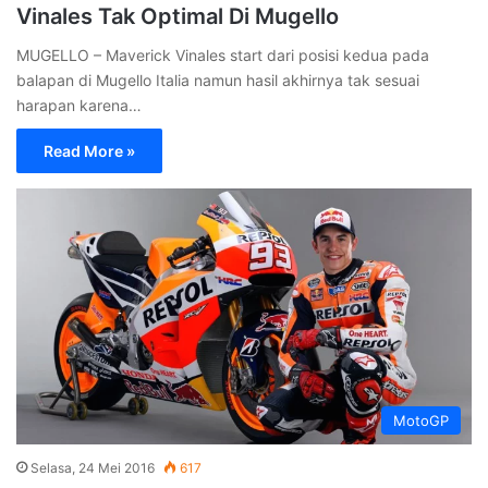
Pemerintah Tetapkan Cuti Bersama 2025, Catat! ini
Tanggalnya
Sabtu, 18 Januari 2025
Tidak Bayar Tilang Elektronik, Siap-siap Pemilik Kendaraan
Tidak Bisa Melakukan Perpanjangan STNK
Jumat, 17 Januari 2025
Tidak Ada Libur Sekolah Selama Bulan Puasa Ramadhan,
Begini Penjelasannya.
Rabu, 15 Januari 2025
Fitur Baru Adobe Photoshop: Editing Bersama secara
Online dari Komputer Berbeda
Senin, 13 Januari 2025
Pengembang Game PUBG Krafton Siapkan Dana Investasi
Besar untuk Ekspansi Global
Senin, 13 Januari 2025
Aktor Sandy Permana Meninggal Dunia: Kenangan Indah
dari Film “Mak Lampir”
Jumat, 10 Januari 2025
Hyundai Creta N Line: Harga Mulai Rp460 Jutaan Resmi
Diperkenalkan