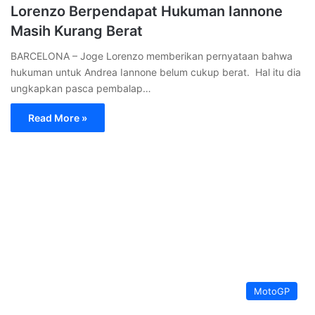
Lorenzo Berpendapat Hukuman Iannone
Masih Kurang Berat
BARCELONA – Joge Lorenzo memberikan pernyataan bahwa
hukuman untuk Andrea Iannone belum cukup berat. Hal itu dia
ungkapkan pasca pembalap…
Read More »
MotoGP
Rabu, 8 Juni 2016
610
Rossi Senang Berduel Dengan Marquez di
Catalunya dan Mendedikasikan
Kemenangannya Untuk Salom
MENTMELO – Pada GP Mentmelo Catalunya Spanyol, Rossi
menjadi kampiun. Pada balapan itu, Rossi tampak berduel
dengan rider tuan rumah…