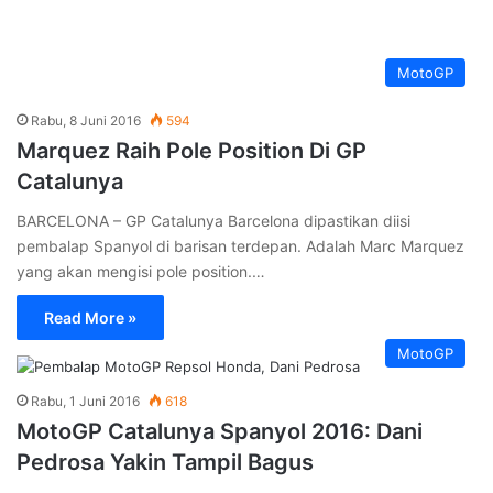
Rabu, 1 Juni 2016
608
Sambut MotoGP Catalunya Spanyol, Marc
Marquez Punya Motivasi Lebih
BARCELONA – Marc Marquez akan menjalani balapan di
kandang saat MotoGP Catalunya di gelar pada hari Minggu
akhir pekan ini.…
Read More »
MotoGP
Selasa, 24 Mei 2016
592
Kerusakan Eletronik Pada Motor Sebabkan
Vinales Tak Optimal Di Mugello
MUGELLO – Maverick Vinales start dari posisi kedua pada
balapan di Mugello Italia namun hasil akhirnya tak sesuai
harapan karena…