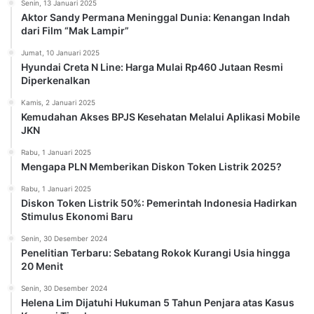
Pemilik Kendaraan Tidak Bisa Melakukan
Perpanjangan STNK
Sabtu, 18 Januari 2025
Tren Hari ini
Berita Paling Banyak Dilihat
Rabu, 8 Januari 2025
Cara Cek Golongan Tarif Listrik R1, R1T atau R1M, R1MT
dengan Mudah
Kamis, 26 November 2015
KRL Jurusan Jakarta Kota – Bogor Kembali Normal
Rabu, 28 Oktober 2020
Cara Cek Penerima Bantuan UMKM Online di