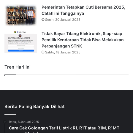
Berita MotoGP
Berita Muara Enim
Berita Nasional
Berita Otomotif
Berita Sepak Bola
Berita Teknologi
Sosok
Wanita
Berita Populer Hari ini
JBerita.com berupaya menyajikan semua info dan berita terkini
seakurat mungkin serta menjaga info yang disajikan tetap aktual
dan faktual.