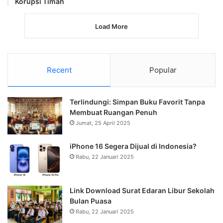
eform.bri.co.id Menggunakan KTP
Berita Diperbarui
Jumat, 25 April 2025
Terlindungi: Simpan Buku Favorit Tanpa Membuat
Ruangan Penuh
Rabu, 22 Januari 2025
iPhone 16 Segera Dijual di Indonesia?
Rabu, 22 Januari 2025
Link Download Surat Edaran Libur Sekolah Bulan Puasa
Topik Populer
Berita Artis
Berita Bola
Berita Dunia
Berita Ekonomi
Berita Entertainment
Berita Gadget
Berita Hukum
Berita Internasional
Berita Kesehatan
Berita Kriminal