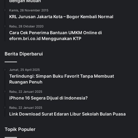
© Copyright 2014 - 2026, All Rights Reserved |
Jurnal Berita
Online Terkini
| Dev by
ID Digitech Web Developer
.
Kebijakan Privasi
Sanggahan
Copyright
Kode Etik
Iklan
Hubungi Kami
RSS