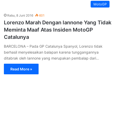
Catalunya
BARCELONA – GP Catalunya Barcelona dipastikan diisi
pembalap Spanyol di barisan terdepan. Adalah Marc Marquez
yang akan mengisi pole position.…
Read More »
MotoGP
Rabu, 1 Juni 2016
618
MotoGP Catalunya Spanyol 2016: Dani
Pedrosa Yakin Tampil Bagus
BARCELONA – MotoGP Catalunya akan segera datang pada
akhir pekan ini. Adalah Dani pedrosa yang optimis bisa
mendapatkan hasil yang…
Read More »
MotoGP