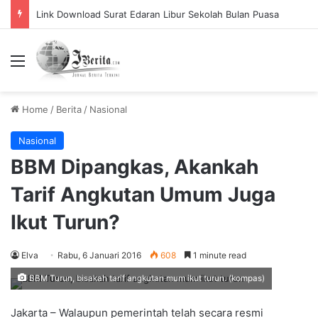
Link Download Surat Edaran Libur Sekolah Bulan Puasa
Menu
Home
/
Berita
/
Nasional
Nasional
BBM Dipangkas, Akankah
Tarif Angkutan Umum Juga
Ikut Turun?
Elva
Rabu, 6 Januari 2016
608
1 minute read
BBM Turun, bisakah tarif angkutan mum ikut turun. (kompas)
Jakarta – Walaupun pemerintah telah secara resmi