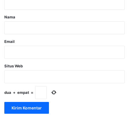
a
r
Nama
*
Email
Situs Web
dua
+
empat
=