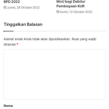
MoU bagi Debitur
BPD 2022
Pembiayaan KUR
Jumat, 28 Oktober 2022
Kamis, 13 Oktober 2022
Tinggalkan Balasan
Alamat email Anda tidak akan dipublikasikan.
Ruas yang wajib
ditandai
*
K
o
m
e
n
t
a
r
Nama