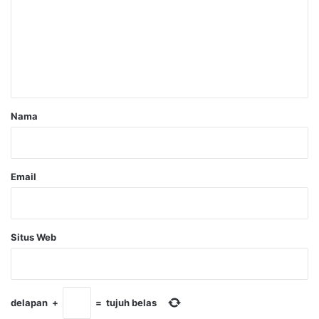
m
e
n
t
a
r
Nama
*
Email
Situs Web
delapan
+
=
tujuh belas