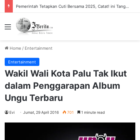
Pemerintah Tetapkan Cuti Bersama 2025, Catat! ini Tanggalnya
Menu
Home
/
Entertainment
Entertainment
Wakil Wali Kota Palu Tak Ikut
dalam Penggarapan Album
Ungu Terbaru
Evi
Jumat, 29 April 2016
701
1 minute read