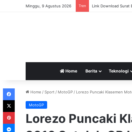
Minggu, 9 Agustus 2026
Tren
Pemerintah Tetapkan 
Home
Berita
Teknologi
Facebook
Home
/
Sport
/
MotoGP
/
Lorezo Puncaki Klasemen Mot
X
MotoGP
Pinterest
Lorezo Puncaki 
Messenger